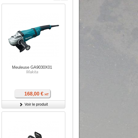
Meuleuse GA9030X01
Makita
168,00 €
HT
Voir le produit