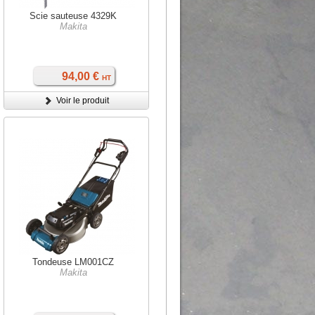
Scie sauteuse 4329K
Makita
94,00 €
HT
Voir le produit
Tondeuse LM001CZ
Makita