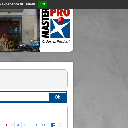
 expérience utilisateur.
Ok!
Ok
1
2
3
4
5
>
>>