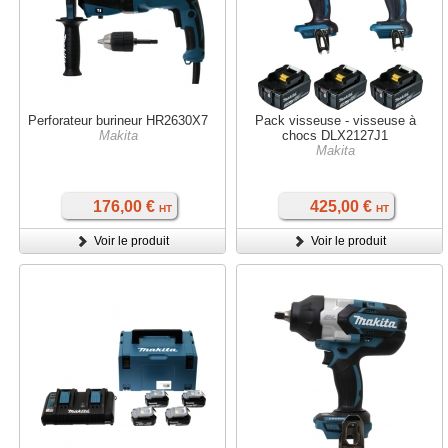
Perforateur burineur HR2630X7
Pack visseuse - visseuse à
Makita
chocs DLX2127J1
Makita
176,00 €
425,00 €
HT
HT
Voir le produit
Voir le produit