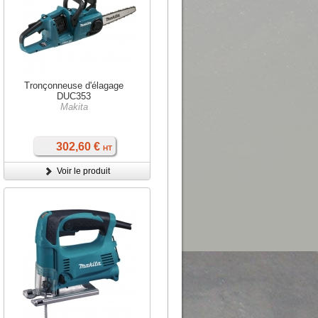
Tronçonneuse d'élagage
DUC353
Makita
302,60 €
HT
Voir le produit