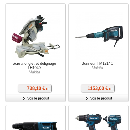
Scie à onglet et délignage
Burineur HM1214C
LH1040
Makita
Makita
738,10 €
1153,00 €
HT
HT
Voir le produit
Voir le produit