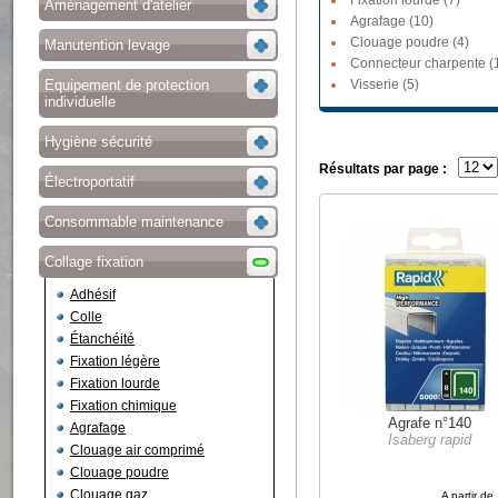
Fixation lourde (7)
Aménagement d'atelier
Agrafage (10)
Clouage poudre (4)
Manutention levage
Connecteur charpente (
Equipement de protection
Visserie (5)
individuelle
Hygiène sécurité
Résultats par page :
Électroportatif
Consommable maintenance
Collage fixation
Adhésif
Colle
Étanchéité
Fixation légère
Fixation lourde
Fixation chimique
Agrafe n°140
Agrafage
Isaberg rapid
Clouage air comprimé
Clouage poudre
Clouage gaz
A partir de