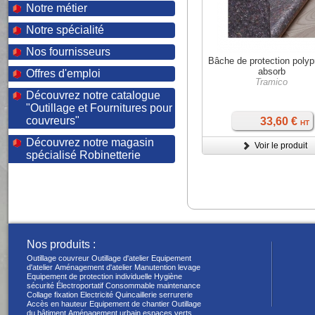
Notre métier
Notre spécialité
Nos fournisseurs
Bâche de protection polyp
absorb
Offres d'emploi
Tramico
Découvrez notre catalogue
"Outillage et Fournitures pour
couvreurs"
33,60 €
HT
Découvrez notre magasin
Voir le produit
spécialisé Robinetterie
Nos produits :
Outillage couvreur
Outillage d'atelier
Equipement
d'atelier
Aménagement d'atelier
Manutention levage
Equipement de protection individuelle
Hygiène
sécurité
Électroportatif
Consommable maintenance
Collage fixation
Electricité
Quincaillerie serrurerie
Accès en hauteur
Equipement de chantier
Outillage
du bâtiment
Aménagement urbain espaces verts