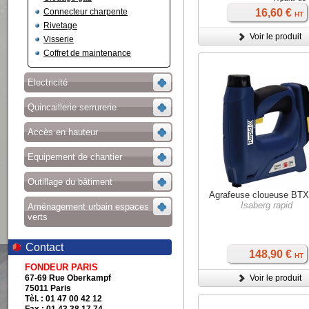
Connecteur charpente
16,60 €
HT
Rivetage
Voir le produit
Visserie
Coffret de maintenance
Electricité
Quincaillerie serrurerie
Accès en hauteur
Equipement de chantier
Outillage du bâtiment
Agrafeuse cloueuse BT
Isaberg rapid
Aménagement urbain espaces
verts
Contact
148,90 €
HT
FONDEUR PARIS
67-69 Rue Oberkampf
Voir le produit
75011 Paris
Tèl. : 01 47 00 42 12