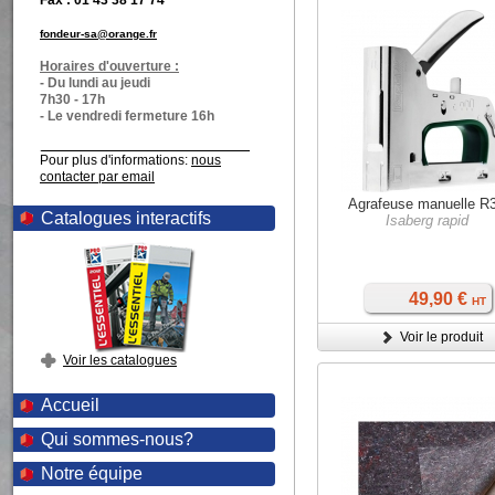
Fax : 01 43 38 17 74
fondeur-sa@orange.fr
Horaires d'ouverture :
- Du lundi au jeudi
7h30 - 17h
- Le vendredi fermeture 16h
Pour plus d'informations:
nous
contacter par email
Agrafeuse manuelle R
Catalogues interactifs
Isaberg rapid
49,90 €
HT
Voir le produit
Voir les catalogues
Accueil
Qui sommes-nous?
Notre équipe