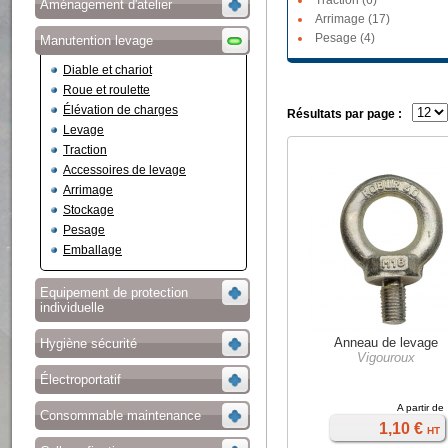
Traction (6)
Aménagement d'atelier
Arrimage (17)
Pesage (4)
Manutention levage
Diable et chariot
Roue et roulette
Élévation de charges
Résultats par page :
Levage
Traction
Accessoires de levage
Arrimage
Stockage
Pesage
Emballage
Equipement de protection
individuelle
Anneau de levage
Hygiène sécurité
Vigouroux
Électroportatif
A partir de
Consommable maintenance
1,10 €
HT