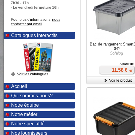
7h30 - 17h
- Le vendredi fermeture 16h
Pour plus d'informations:
nous
contacter par email
Catalogues interactifs
Bac de rangement Smart
DRY
Cofalog
A partir de
11,58 €
HT
Voir les catalogues
Voir le produit
Accueil
Qui sommes-nous?
Notre équipe
Notre métier
Notre spécialité
Nos fournisseurs