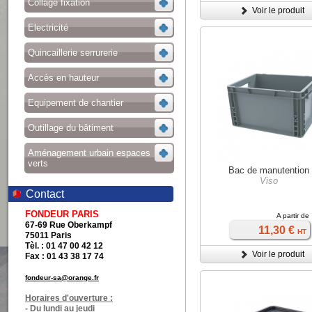
Collage fixation
Voir le produit
Electricité
Quincaillerie serrurerie
Accès en hauteur
Equipement de chantier
Outillage du bâtiment
Aménagement urbain espaces
verts
Bac de manutention
Viso
Contact
FONDEUR PARIS
A partir de
67-69 Rue Oberkampf
11,30 €
HT
75011 Paris
Tèl. : 01 47 00 42 12
Voir le produit
Fax : 01 43 38 17 74
fondeur-sa@orange.fr
Horaires d'ouverture :
- Du lundi au jeudi