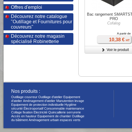
Offres d'emploi
Bac rangement SMARTS
Découvrez notre catalogue
PRO
"Outillage et Fournitures pour
Cofalog
couvreurs"
A partir de
Découvrez notre magasin
10,38 €
HT
spécialisé Robinetterie
Voir le produit
Nos produits :
Outillage couvreur
Outillage d'atelier
Equipement
d'atelier
Aménagement d'atelier
Manutention levage
Equipement de protection individuelle
Hygiène
sécurité
Électroportatif
Consommable maintenance
Collage fixation
Electricité
Quincaillerie serrurerie
Accès en hauteur
Equipement de chantier
Outillage
du bâtiment
Aménagement urbain espaces verts