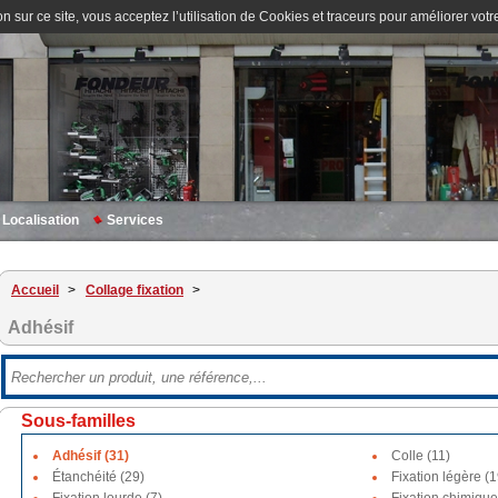
n sur ce site, vous acceptez l’utilisation de Cookies et traceurs pour améliorer votre
Localisation
Services
Accueil
>
Collage fixation
>
Adhésif
Sous-familles
Adhésif (31)
Colle (11)
Étanchéité (29)
Fixation légère (1