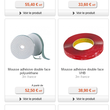
55,40 €
33,60 €
HT
HT
Voir le produit
Voir le produit
Mousse adhésive double face
Mousse adhésive double face
polyuréthane
VHB
3m france
3m france
A partir de
52,50 €
38,90 €
HT
HT
Voir le produit
Voir le produit