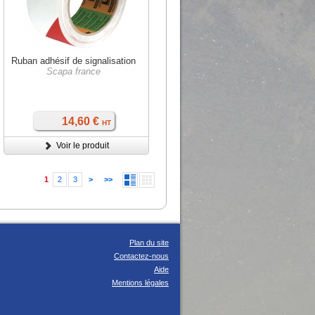
Ruban adhésif de signalisation
Scapa france
14,60 €
HT
Voir le produit
1
2
3
>
>>
Plan du site
Contactez-nous
Aide
Mentions légales