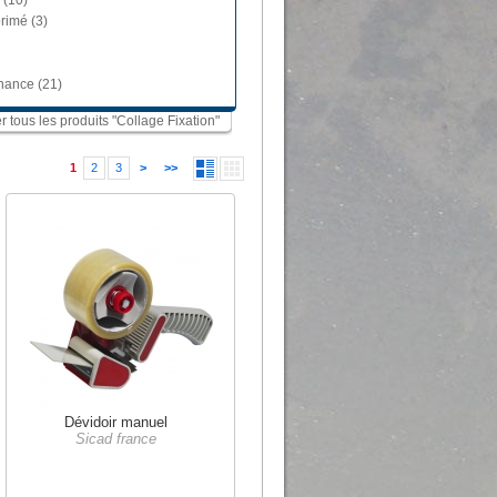
 (10)
rimé (3)
nance (21)
er tous les produits "Collage Fixation"
1
2
3
>
>>
Dévidoir manuel
Sicad france