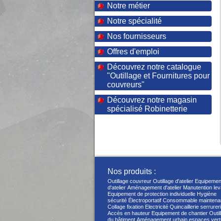
Notre métier
Notre spécialité
Nos fournisseurs
Offres d'emploi
Découvrez notre catalogue
"Outillage et Fournitures pour
couvreurs"
Découvrez notre magasin
spécialisé Robinetterie
Nos produits :
Outillage couvreur
Outillage d'atelier
Equipemen
d'atelier
Aménagement d'atelier
Manutention le
Equipement de protection individuelle
Hygiène
sécurité
Électroportatif
Consommable maintena
Collage fixation
Electricité
Quincaillerie serrurer
Accès en hauteur
Equipement de chantier
Outil
du bâtiment
Aménagement urbain espaces vert