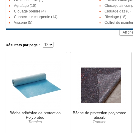
Fixation lourde (7)
Fixation chimique
Agrafage (10)
Clouage air comp
Clouage poudre (4)
Clouage gaz (6)
Connecteur charpente (14)
Rivetage (18)
Visserie (5)
Coffret de mainte
Affich
Résultats par page :
Bâche adhésive de protection
Bâche de protection polyprotec
Polyprotec
absorb
Tramico
Tramico