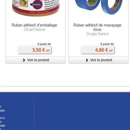
Ruban adhésif d’emballage
Ruban adhésif de masquage
Sicad france
lisse
Scapa france
A partir de
A partir de
3,50 €
4,80 €
HT
HT
Voir le produit
Voir le produit
t
vage
nce
ie
lage
s