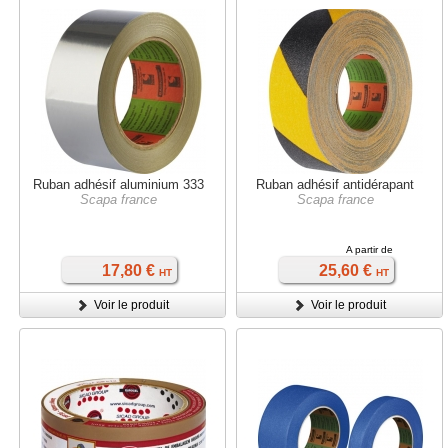
Ruban adhésif aluminium 333
Ruban adhésif antidérapant
Scapa france
Scapa france
A partir de
17,80 €
25,60 €
HT
HT
Voir le produit
Voir le produit