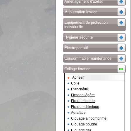
Aménagement d'atelier
Manutention levage
Equipement de protection
individuelle
Hygiène sécurité
Électroportatif
Consommable maintenance
Collage fixation
Adhésif
Colle
Étanchéité
Fixation légère
Fixation lourde
Fixation chimique
Agrafage
Clouage air comprimé
Clouage poudre
Clouage gaz