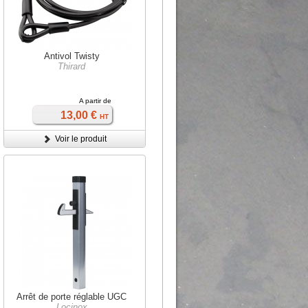
Antivol Twisty
Thirard
A partir de
13,00 €
HT
Voir le produit
Arrêt de porte réglable UGC
Locinox