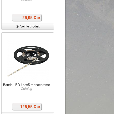
26,95 €
HT
Voir le produit
Bande LED Loox5 monochrome
Cofalog
126,55 €
HT