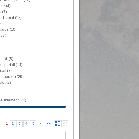
 étroit 1 point (10)
rie (4)
é (7)
e 1 point (18)
(6)
nique (10)
(37)
rtail (5)
 - portail (14)
tail (7)
de garage (29)
let (2)
ameublement (72)
1
2
3
4
5
>
>>