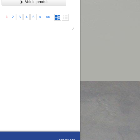
Voir le produit
1
2
3
4
5
>
>>