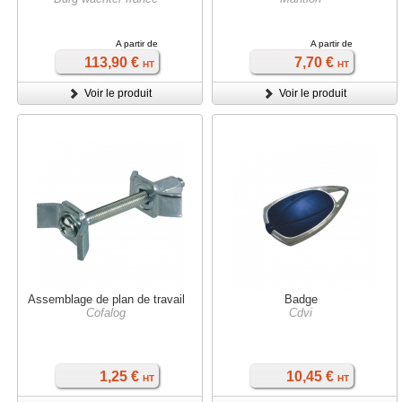
A partir de
A partir de
113,90 €
7,70 €
HT
HT
Voir le produit
Voir le produit
Assemblage de plan de travail
Badge
Cofalog
Cdvi
1,25 €
10,45 €
HT
HT