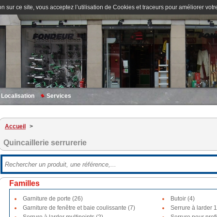
n sur ce site, vous acceptez l’utilisation de Cookies et traceurs pour améliorer votre
Localisation
Services
Accueil
>
Quincaillerie serrurerie
Familles
Garniture de porte (26)
Butoir (4)
Garniture de fenêtre et baie coulissante (7)
Serrure à larder 1