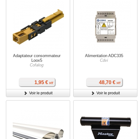
Adaptateur consommateur
Alimentation ADC335
Loox5
Cdvi
Cofalog
1,95 €
48,70 €
HT
HT
Voir le produit
Voir le produit