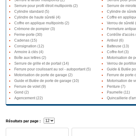
Serrure à larder multipoints (2)
Serrure pour profil
Serrure pour profil étroit multipoints (2)
Serrure de miroite
Cylindre standard (5)
Cylindre de sûret
Cylindre de haute sûreté (4)
Coffre en appliqu
Coffre en applique multipoints (2)
Verrou de sûreté 
Crémone de pompier (3)
Fermeture antipa
Ferme-porte (30)
Contrôle d'accès 
Cadenas (15)
Antivol (6)
Consignation (12)
Batteuse (13)
Armoire à clés (4)
Coffre-fort (3)
Boîte aux lettres (2)
Motorisation de po
Serrure de grille et de portail (14)
Verrou de portillon
Ferrure pour coulissant au sol - autoportant (5)
Guide & Butée por
Motorisation de porte de garage (2)
Ferrure de porte 
Guide et Butée de porte de garage (10)
Motorisation de vo
Ferrure de volet (9)
Penture (7)
Gond (2)
Paumelle (11)
Agencement (22)
Quincaillerie d'
Résultats par page :