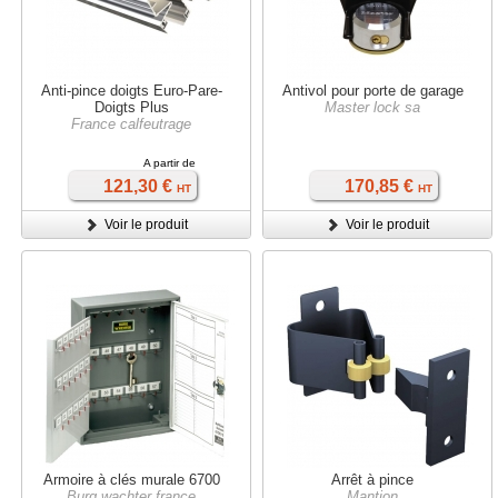
Anti-pince doigts Euro-Pare-
Antivol pour porte de garage
Doigts Plus
Master lock sa
France calfeutrage
A partir de
121,30 €
170,85 €
HT
HT
Voir le produit
Voir le produit
Armoire à clés murale 6700
Arrêt à pince
Burg wachter france
Mantion