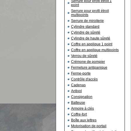
Serrure pour profil étroit 1
point
Serrure pour profil étroit
multipoints
Serrure de miroiterie
Cylindre standard
Cylindre de sûreté
Cylindre de haute sûreté
Coffre en applique 1 point
Coffre en applique multipoints
Verrou de sûreté
Crémone de pompier
Fermeture antipanique
Ferme-porte
Contrôle d'accès
Cadenas
Antivol
Consignation
Batteuse
Armoire à clés
Coffre-fort
Boîte aux lettres
Motorisation de portail