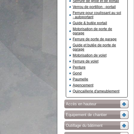
Serrure de grille et de portail
Verrou de portillon - portail
Ferrure pour coulissant au sol
- autoportant
Guide & butée portail
Motorisation de porte de
garage
Ferrure de porte de garage
Guide et butée de porte de
garage
Motorisation de volet
Ferrure de volet
Penture
Gond
Paumelle
Agencement
Quincaillerie d'ameublement
Accès en hauteur
Equipement de chantier
Outillage du bâtiment