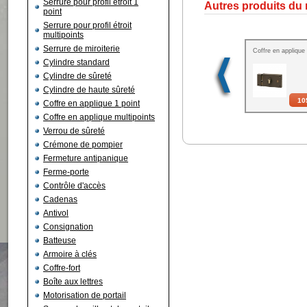
Serrure pour profil étroit 1
Autres produits du
point
Serrure pour profil étroit
multipoints
Serrure de miroiterie
Coffre en applique
Cylindre standard
Cylindre de sûreté
Cylindre de haute sûreté
10
Coffre en applique 1 point
Coffre en applique multipoints
Verrou de sûreté
Crémone de pompier
Fermeture antipanique
Ferme-porte
Contrôle d'accès
Cadenas
Antivol
Consignation
Batteuse
Armoire à clés
Coffre-fort
Boîte aux lettres
Motorisation de portail