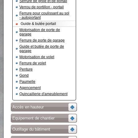
Serrure de grille et de portail
Verrou de portillon - portail
Ferrure pour coulissant au sol
- autoportant
Guide & butée portail
Motorisation de porte de
garage
Ferrure de porte de garage
Guide et butée de porte de
garage
Motorisation de volet
Ferrure de volet
Penture
Gond
Paumelle
Agencement
Quincaillerie d'ameublement
Accès en hauteur
Equipement de chantier
Outillage du bâtiment