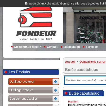
En poursuivant votre navigation sur ce site, vous acceptez l’util
Qui sommes-nous ?
Contact
Localisation
Services
Accueil
>
Quincaillerie serrur
Butée caoutchouc
Les Produits
Outillage couvreur
Outillage d'atelier
Butée caoutchouc
Equipement d'atelier
Mantion
Butée d'extrémité pour rail 2