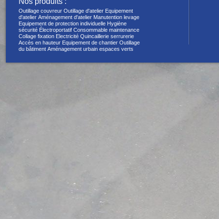
Nos produits :
Outillage couvreur
Outillage d'atelier
Equipement
d'atelier
Aménagement d'atelier
Manutention levage
Equipement de protection individuelle
Hygiène
sécurité
Électroportatif
Consommable maintenance
Collage fixation
Electricité
Quincaillerie serrurerie
Accès en hauteur
Equipement de chantier
Outillage
du bâtiment
Aménagement urbain espaces verts