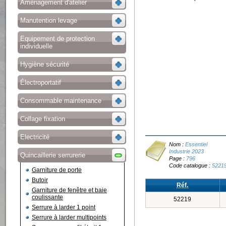
Aménagement d'atelier
Manutention levage
Equipement de protection
individuelle
Hygiène sécurité
Électroportatif
Consommable maintenance
Collage fixation
Electricité
Nom :
Essentiel
Industrie 2023
Quincaillerie serrurerie
Page :
796
Code catalogue :
5221
Garniture de porte
Butoir
Réf.
Garniture de fenêtre et baie
coulissante
52219
Serrure à larder 1 point
Serrure à larder multipoints