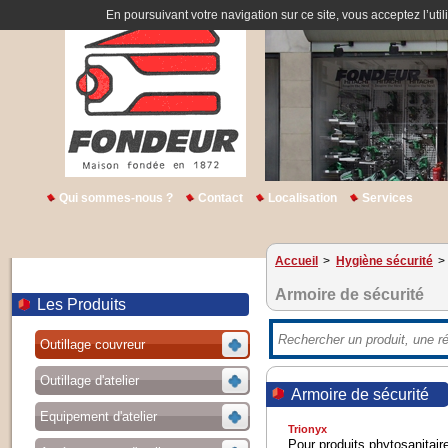
En poursuivant votre navigation sur ce site, vous acceptez l’util
Qui sommes-nous ?
Contact
Localisation
Services
Accueil
>
Hygiène sécurité
>
Armoire de sécurité
Les Produits
Outillage couvreur
Outillage d'atelier
Armoire de sécurité
Equipement d'atelier
Trionyx
Pour produits phytosanitaire