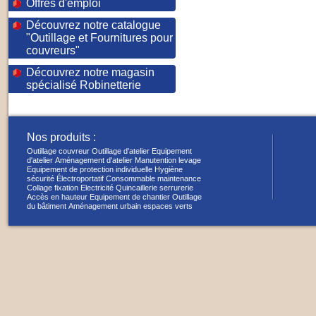
Offres d'emploi
Découvrez notre catalogue
"Outillage et Fournitures pour
couvreurs"
Découvrez notre magasin
spécialisé Robinetterie
Nos produits :
Outillage couvreur
Outillage d'atelier
Equipement
d'atelier
Aménagement d'atelier
Manutention levage
Equipement de protection individuelle
Hygiène
sécurité
Électroportatif
Consommable maintenance
Collage fixation
Electricité
Quincaillerie serrurerie
Accès en hauteur
Equipement de chantier
Outillage
du bâtiment
Aménagement urbain espaces verts