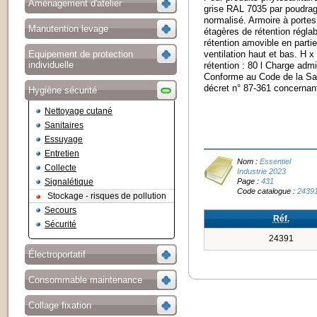
Aménagement d'atelier
grise RAL 7035 par poudrag
normalisé. Armoire à portes
Manutention levage
étagères de rétention régla
rétention amovible en parti
Equipement de protection
ventilation haut et bas. H 
individuelle
rétention : 80 l Charge admi
Conforme au Code de la San
décret n° 87-361 concernant 
Hygiène sécurité
Nettoyage cutané
Sanitaires
Essuyage
Entretien
Nom :
Essentiel
Collecte
Industrie 2023
Page :
431
Signalétique
Code catalogue :
2439
Stockage - risques de pollution
Secours
Réf.
Sécurité
24391
Électroportatif
Consommable maintenance
Collage fixation