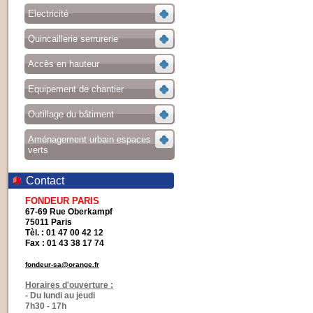
Electricité
Quincaillerie serrurerie
Accès en hauteur
Equipement de chantier
Outillage du bâtiment
Aménagement urbain espaces
verts
Contact
FONDEUR PARIS
67-69 Rue Oberkampf
75011 Paris
Tèl. : 01 47 00 42 12
Fax : 01 43 38 17 74
fondeur-sa@orange.fr
Horaires d'ouverture :
- Du lundi au jeudi
7h30 - 17h